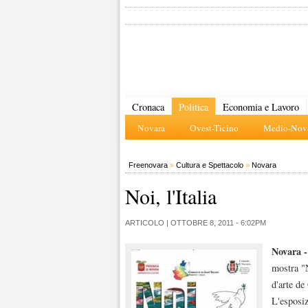
Cronaca
Politica
Economia e Lavoro
Novara
Ovest-Ticino
Medio-Nova
Freenovara
»
Cultura e Spettacolo
»
Novara
Noi, l'Italia
ARTICOLO |
OTTOBRE 8, 2011 - 6:02PM
Novara -
mostra "No
d'arte de
L'esposiz