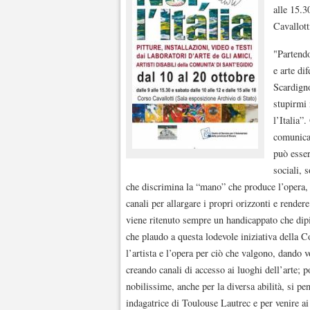
alle 15.3
Cavallott
"Partendo
e arte d
Scardigno
stupirmi 
l’Italia”
comunicaz
può esser
sociali, 
che discrimina la “mano” che produce l’opera, c
canali per allargare i propri orizzonti e render
viene ritenuto sempre un handicappato che dip
che plaudo a questa lodevole iniziativa della C
l’artista e l’opera per ciò che valgono, dando 
creando canali di accesso ai luoghi dell’arte; p
nobilissime, anche per la diversa abilità, si pe
indagatrice di Toulouse Lautrec e per venire ai