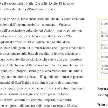
0 e il sabato dalle 10 alle 12 e dalle 15 alle 18 in corso
i, nella sala interna all'Archivio di Stato.
 dal principio, forse anche scontato, che nulla come creatività
D’Al
ifendono dall’incomunicabilità - commenta Vincenzo
 dell'associazione culturale Art Action - non ho potuto non
Igor,
nel vedere le opere che fanno parte della mostra “Noi,
diret
. Quadri del “fare artistico”, quale “luogo alto” della
Igor,
ione e della genialità, dimostrazione che il genio umano non
Casa
e discriminato sulla base di peculiarità fisiche, psichiche o
In b
sono pervenuto alla conclusione che esiste una ghettizzazione
he il talento puro della persona in difficoltà, sovente non ha
"Conf
"Conf
e pubblico il proprio lavoro (se diversamente abile, un artista
s.c.p.
inge, non un’artista e basta). E’ quindi con immenso piacere
omunità di Sant’Egidio il cui fine è quello di promuovere
voce e spazio a coloro che hanno difficoltà ad autopromuoversi
Persone
oiché la storia ci insegna che l’arte passa, in forme
Aldo S
nsi ai versi sublimi di Giacomo Leopardi, alla pittura
Fabio d
 nostri giorni, alla musica sofisticata e magica di Michael