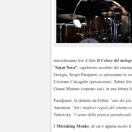
Il Colore del melog
musicheranno live il film
Sayat Nova”
“
, capolavoro assoluto del cinema
Georgia, Sergei Parajanov, si sposeranno le so
Cristiano Calcagnile (percussioni), Xabier Irio
Gianni Mimmo (soprano sax), in una lettura lib
Paradjanov, fu definito da Fellini
“uno dei più
Antonioni
“fra i migliori registi del cinema 
Tarkovsky
“l’uomo della poetica paradossale 
Mistaking Monks
I
, di cui è appena uscito i