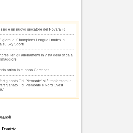
essio è un nuovo giocatore del Novara Fc
 3 giorni di Champions League I match in
ta su Sky Sport!
 ripresi ieri gli allenamenti in vista della sfida a
lmaggiore
anda arriva la cubana Carcaces
artigianato Fidi Piemonte" si è trasformato in
artigianato Fidi Piemonte e Nord Ovest
a."
pagnoli
i Domizio