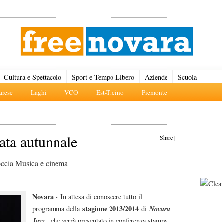
Cultura e Spettacolo
Sport e Tempo Libero
Aziende
Scuola
rese
Laghi
VCO
Est-Ticino
Piemonte
ata autunnale
Share
|
Coccia Musica e cinema
Novara
- In attesa di conoscere tutto il
stagione 2013/2014
Novara
programma della
di
Jazz
, che verrà presentato in conferenza stampa