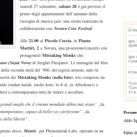
sabato 28
venerdì 27 settembre,
è già previsto il
primo degli appuntamenti dell’autunno della
rassegna di musica jazz: una serata realizzata in
Novara Cine Festival
collaborazione con
.
D’Al
21.00
Piccolo Coccia
Piazza
Alle
al
, in
Igor,
diret
Martiri,
2
a Novara, una proiezione/concerto con
Mistaking Monks
protagonisti
che
Igor,
Casa
rano (Sayat Nova)
di Serghei Parajanov. Le immagini del film
 della seconda metà del ‘900, del regista armeno, nato in
In b
Mistaking Monks (nella foto)
norità dei
, trio composto da
"Conf
ndo (mahai metak, taisho koto, lo-fi el, ex Afterhours) e
"Conf
era e contemporanea tutta da vedere e ascoltare.
s.c.p.
 grandi maghi che il cinema mondiale abbia mai avuto”
, da
contemporaneo, capace di bellezza e perfezione”
, da
Persone
e della libertà”
.
Aldo S
Mantic
l primo disco,
per Phonometak Labs, operano in un
Fabio d