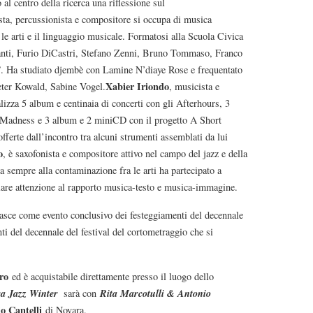
l centro della ricerca una riflessione sul
ista, percussionista e compositore si occupa di musica
 le arti e il linguaggio musicale. Formatosi alla Scuola Civica
vanti, Furio DiCastri, Stefano Zenni, Bruno Tommaso, Franco
”. Ha studiato djembè con Lamine N’diaye Rose e frequentato
Xabier Iriondo
eter Kowald, Sabine Vogel.
, musicista e
alizza 5 album e centinaia di concerti con gli Afterhours, 3
 Madness e 3 album e 2 miniCD con il progetto A Short
fferte dall’incontro tra alcuni strumenti assemblati da lui
o
, è saxofonista e compositore attivo nel campo del jazz e della
a sempre alla contaminazione fra le arti ha partecipato a
colare attenzione al rapporto musica-testo e musica-immagine.
nasce come evento conclusivo dei festeggiamenti del decennale
ti del decennale del festival del cortometraggio che si
ro
ed è acquistabile direttamente presso il luogo dello
a Jazz Winter
Rita Marcotulli & Antonio
sarà con
o Cantelli
di Novara.