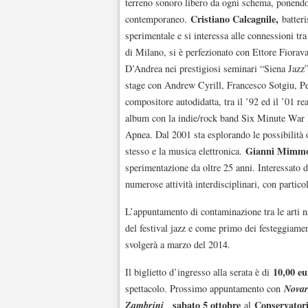
terreno sonoro libero da ogni schema, ponendo a
Cristiano Calcagnile,
contemporaneo.
batter
sperimentale e si interessa alle connessioni tra
di Milano, si è perfezionato con Ettore Fiora
D’Andrea nei prestigiosi seminari “Siena Jazz
stage con Andrew Cyrill, Francesco Sotgiu, P
compositore autodidatta, tra il ’92 ed il ’01 re
album con la indie/rock band Six Minute War
Apnea. Dal 2001 sta esplorando le possibilità o
Gianni Mimm
stesso e la musica elettronica.
sperimentazione da oltre 25 anni. Interessato d
numerose attività interdisciplinari, con parti
L’appuntamento di contaminazione tra le arti 
del festival jazz e come primo dei festeggiamen
svolgerà a marzo del 2014.
10,00 eu
Il biglietto d’ingresso alla serata è di
Novar
spettacolo. Prossimo appuntamento con
Zambrini
sabato 5 ottobre
Conservatori
al