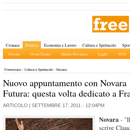
Cronaca
Politica
Economia e Lavoro
Cultura e Spettacolo
Spor
Novara
Ovest-Ticino
Medio-Novarese
Laghi
VCO
Freenovara
»
Cultura e Spettacolo
»
Novara
Nuovo appuntamento con Novara
Futura: questa volta dedicato a Fr
ARTICOLO |
SETTEMBRE 17, 2011 - 12:04PM
Novara
- "I
scrive Clau