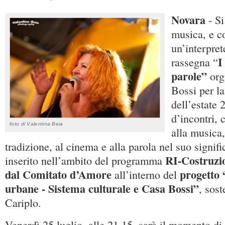
Novara
- S
musica, e c
un’interpret
I
rassegna “
parole”
org
Bossi per la
dell’estate 
d’incontri, 
foto di Valentina Beia
alla musica, 
tradizione, al cinema e alla parola nel suo signif
RI-Costruzi
inserito nell’ambito del programma
dal Comitato d’Amore
progetto 
all’interno del
urbane - Sistema culturale e Casa Bossi”
, sos
Cariplo.
Venerdì 25 luglio, alle 21.15, sarà il momento di