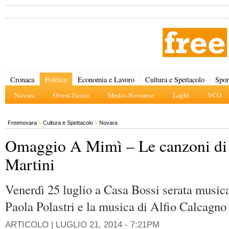
Cronaca
Politica
Economia e Lavoro
Cultura e Spettacolo
Spor
Novara
Ovest-Ticino
Medio-Novarese
Laghi
VCO
Freenovara
»
Cultura e Spettacolo
»
Novara
Omaggio A Mimì – Le canzoni di
Martini
Venerdì 25 luglio a Casa Bossi serata musica
Paola Polastri e la musica di Alfio Calcag
ARTICOLO |
LUGLIO 21, 2014 - 7:21PM