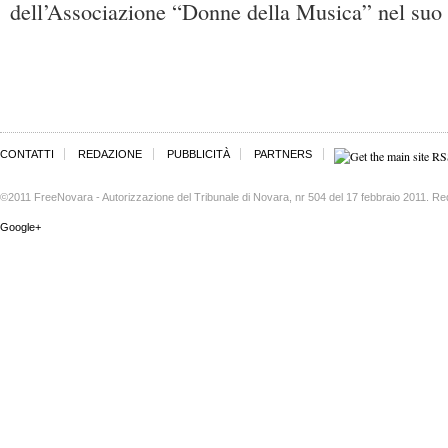
dell’Associazione “Donne della Musica” nel suo
CONTATTI
REDAZIONE
PUBBLICITÀ
PARTNERS
©2011 FreeNovara - Autorizzazione del Tribunale di Novara, nr 504 del 17 febbraio 2011. Re
Google+