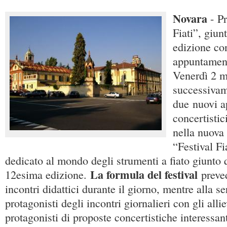
Novara
- P
Fiati”, giun
edizione co
appuntament
Venerdì 2 m
successivam
due nuovi a
concertistic
nella nuova 
“Festival Fia
dedicato al mondo degli strumenti a fiato giunto 
La formula del festival
12esima edizione.
preved
incontri didattici durante il giorno, mentre alla se
protagonisti degli incontri giornalieri con gli alli
protagonisti di proposte concertistiche interessanti