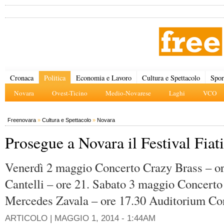
Cronaca
Politica
Economia e Lavoro
Cultura e Spettacolo
Spor
Novara
Ovest-Ticino
Medio-Novarese
Laghi
VCO
Freenovara
»
Cultura e Spettacolo
»
Novara
Prosegue a Novara il Festival Fiati
Venerdì 2 maggio Concerto Crazy Brass – ore
Cantelli – ore 21. Sabato 3 maggio Concert
Mercedes Zavala – ore 17.30 Auditorium Co
ARTICOLO |
MAGGIO 1, 2014 - 1:44AM