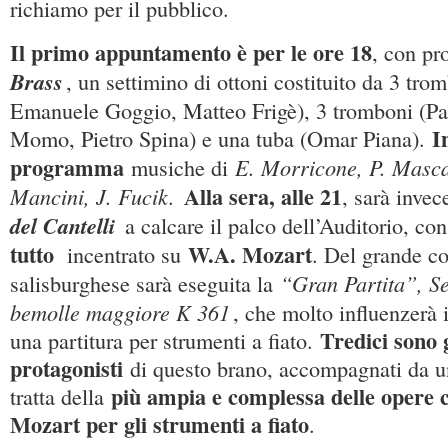
richiamo per il pubblico.
Il primo appuntamento è per le ore 18
, con pr
Brass
, un settimino di ottoni costituito da 3 tro
Emanuele Goggio, Matteo Frigè), 3 tromboni (Pa
I
Momo, Pietro Spina) e una tuba (Omar Piana).
programma
E. Morricone, P. Masca
musiche di
Alla sera, alle 21
Mancini, J. Fucik.
, sarà inve
del Cantelli
a calcare il palco dell’Auditorio, co
tutto
W.A. Mozart
incentrato su
. Del grande c
“Gran Partita”, Se
salisburghese sarà eseguita la
bemolle maggiore K 361
, che molto influenzerà 
Tredici sono 
una partitura per strumenti a fiato.
protagonisti
di questo brano, accompagnati da u
più ampia e complessa delle opere
tratta della
Mozart per gli strumenti a fiato
.