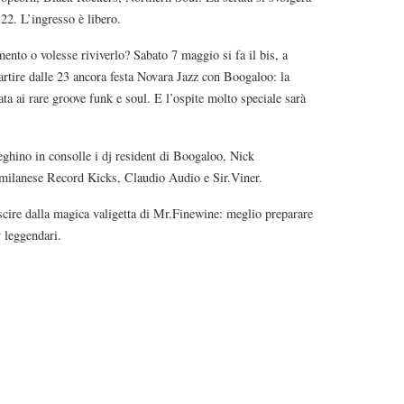
 22. L’ingresso è libero.
ento o volesse riviverlo? Sabato 7 maggio si fa il bis, a
artire dalle 23 ancora festa Novara Jazz con Boogaloo: la
a ai rare groove funk e soul. E l’ospite molto speciale sarà
hino in consolle i dj resident di Boogaloo, Nick
 milanese Record Kicks, Claudio Audio e Sir.Viner.
scire dalla magica valigetta di Mr.Finewine: meglio preparare
 leggendari.