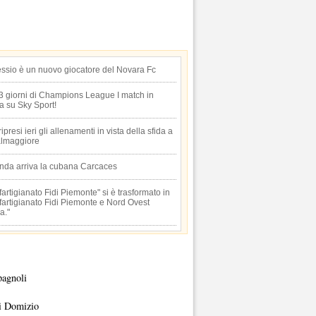
essio è un nuovo giocatore del Novara Fc
 3 giorni di Champions League I match in
ta su Sky Sport!
 ripresi ieri gli allenamenti in vista della sfida a
lmaggiore
anda arriva la cubana Carcaces
artigianato Fidi Piemonte" si è trasformato in
artigianato Fidi Piemonte e Nord Ovest
a."
pagnoli
i Domizio