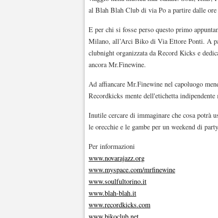
al Blah Blah Club di via Po a partire dalle ore
E per chi si fosse perso questo primo appuntam
Milano, all’Arci Biko di Via Ettore Ponti. A p
clubnight organizzata da Record Kicks e dedicat
ancora Mr.Finewine.
Ad affiancare Mr.Finewine nel capoluogo meneg
Recordkicks mente dell'etichetta indipendente
Inutile cercare di immaginare che cosa potrà u
le orecchie e le gambe per un weekend di party
Per informazioni
www.novarajazz.org
www.myspace.com/mrfinewine
www.soulfultorino.it
www.blah-blah.it
www.recordkicks.com
www.bikoclub.net