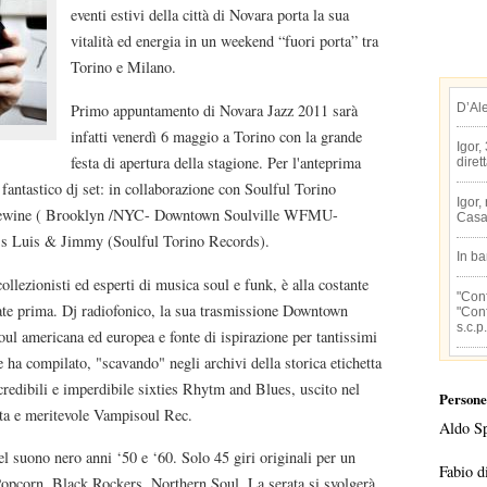
eventi estivi della città di Novara porta la sua
vitalità ed energia in un weekend “fuori porta” tra
Torino e Milano.
D’Al
Primo appuntamento di Novara Jazz 2011 sarà
infatti venerdì 6 maggio a Torino con la grande
Igor,
festa di apertura della stagione. Per l'anteprima
diret
fantastico dj set: in collaborazione con Soulful Torino
Igor,
. Finewine ( Brooklyn /NYC- Downtown Soulville WFMU-
Casa
j's Luis & Jimmy (Soulful Torino Records).
In b
llezionisti ed esperti di musica soul e funk, è alla costante
"Conf
ltate prima. Dj radiofonico, la sua trasmissione Downtown
"Conf
s.c.p.
soul americana ed europea e fonte di ispirazione per tantissimi
 ha compilato, "scavando" negli archivi della storica etichetta
credibili e imperdibile sixties Rhytm and Blues, uscito nel
Persone
ta e meritevole Vampisoul Rec.
Aldo S
l suono nero anni ‘50 e ‘60. Solo 45 giri originali per un
Fabio d
opcorn, Black Rockers, Northern Soul. La serata si svolgerà