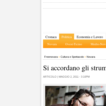
Cronaca
Politica
Economia e Lavoro
Novara
Ovest-Ticino
Medio-Nova
Freenovara
»
Cultura e Spettacolo
»
Novara
Si accordano gli stru
ARTICOLO |
MAGGIO 2, 2011 - 3:10PM