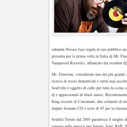
sabauda Novara Jazz regala al suo pubblico un 
presenta per la prima volta in Italia dj Mr
Vampisoul Records), affiancato dai resident d
Mr. Finewine, considerato uno dei più grandi co
ricerca di tesori dimenticati e rarità mai asco
Soulville è oggetto di culto per tutta la scena 
dj e appassionati di black music. Recentemente
King records di Cincinnati, due cofanetti di in
doppio formato CD e serie di 45 per la rinoma
Soulful Torino dal 2003 garantisce il meglio de
viaggio nella musica mai banale: Soul, RnB, P