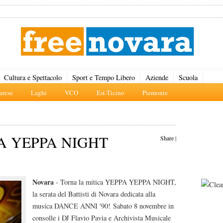
Cultura e Spettacolo
Sport e Tempo Libero
Aziende
Scuola
rese
Laghi
VCO
Est-Ticino
Piemonte
PPA YEPPA NIGHT
Share
|
Novara
- Torna la mitica YEPPA YEPPA NIGHT,
la serata del Battisti di Novara dedicata alla
musica DANCE ANNI '90! Sabato 8 novembre in
consolle i DJ Flavio Pavia e Archivista Musicale