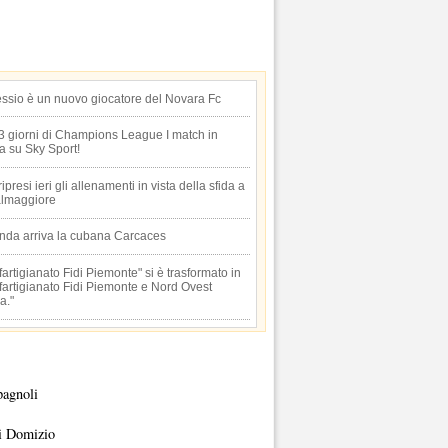
essio è un nuovo giocatore del Novara Fc
 3 giorni di Champions League I match in
ta su Sky Sport!
 ripresi ieri gli allenamenti in vista della sfida a
lmaggiore
anda arriva la cubana Carcaces
artigianato Fidi Piemonte" si è trasformato in
artigianato Fidi Piemonte e Nord Ovest
a."
pagnoli
i Domizio