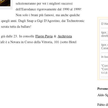
selezioneranno per voi i migliori successi
dell'Eurodance rigorosamente dal 1990 al 1999!
Non solo i brani più famosi, ma anche qualche
in quegli anni. Dagli Snap a Gigi D'Agostino, dai Technotronic
D’Al
serata tutta da ballare!
Igor,
e già dalle 23. In consolle
Flavio Pavia
&
Archivista
diret
Cafè è a Novara in Corso della Vittoria, 101 (sotto Hotel
Igor,
Casa
In b
"Conf
"Conf
s.c.p.
Persone
Aldo S
Fabio d