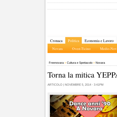
Cronaca
Politica
Economia e Lavoro
Novara
Ovest-Ticino
Medio-Nova
Freenovara
»
Cultura e Spettacolo
»
Novara
Torna la mitica YE
ARTICOLO |
NOVEMBRE 5, 2014 - 3:41PM