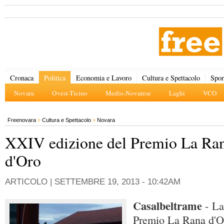
Cronaca
Politica
Economia e Lavoro
Cultura e Spettacolo
Spor
Novara
Ovest-Ticino
Medio-Novarese
Laghi
VCO
Freenovara
»
Cultura e Spettacolo
»
Novara
XXIV edizione del Premio La Ra
d'Oro
ARTICOLO |
SETTEMBRE 19, 2013 - 10:42AM
Casalbeltrame
- L
Premio La Rana d'Or