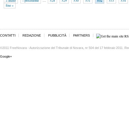
« inizio
‹ precedente
…
528
529
530
531
532
533
534
fine »
CONTATTI
REDAZIONE
PUBBLICITÀ
PARTNERS
©2011 FreeNovara - Autorizzazione del Tribunale di Novara, nr 504 del 17 febbraio 2011. Re
Google+