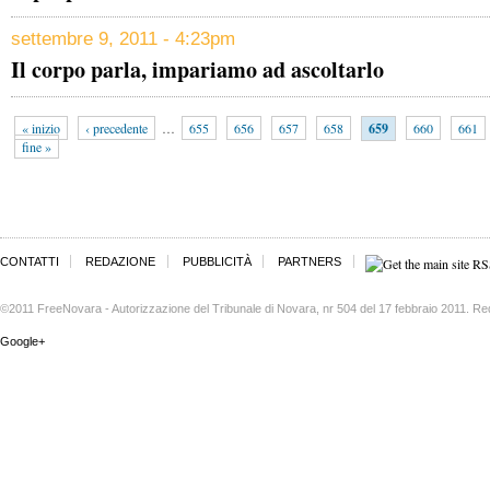
settembre 9, 2011 - 4:23pm
Il corpo parla, impariamo ad ascoltarlo
« inizio
‹ precedente
…
655
656
657
658
659
660
661
fine »
CONTATTI
REDAZIONE
PUBBLICITÀ
PARTNERS
©2011 FreeNovara - Autorizzazione del Tribunale di Novara, nr 504 del 17 febbraio 2011. Re
Google+