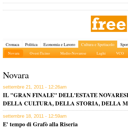
Cronaca
Politica
Economia e Lavoro
Cultura e Spettacolo
Spor
Novara
Ovest-Ticino
Medio-Novarese
Laghi
VCO
Novara
settembre 21, 2011 - 12:26am
IL "GRAN FINALE" DELL'ESTATE NOVARES
DELLA CULTURA, DELLA STORIA, DELLA 
settembre 18, 2011 - 12:59am
E' tempo di Grafò alla Riseria