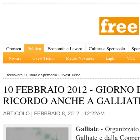
Cronaca
Politica
Economia e Lavoro
Cultura e Spettacolo
Spor
Novara
Ovest-Ticino
Medio-Novarese
Laghi
VCO
Freenovara
»
Cultura e Spettacolo
»
Ovest-Ticino
10 FEBBRAIO 2012 - GIORNO 
RICORDO ANCHE A GALLIAT
ARTICOLO |
FEBBRAIO 8, 2012 - 12:22AM
Galliate -
Organizzato
Galliate e dalla Coope