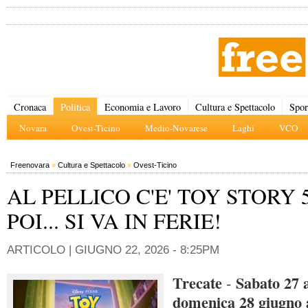
Cronaca
Politica
Economia e Lavoro
Cultura e Spettacolo
Spor
Novara
Ovest-Ticino
Medio-Novarese
Laghi
VCO
Freenovara
»
Cultura e Spettacolo
»
Ovest-Ticino
AL PELLICO C'E' TOY STORY 
POI... SI VA IN FERIE!
ARTICOLO |
GIUGNO 22, 2026 - 8:25PM
Trecate
Sabato 27 a
-
domenica 28 giugno a