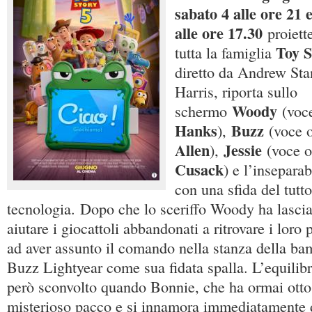
sabato 4 alle ore 21 
alle ore 17.30
proiett
Toy S
tutta la famiglia
diretto da Andrew St
Harris, riporta sullo
Woody
schermo
(voce
Hanks
Buzz
),
(voce o
Allen
Jessie
),
(voce o
Cusack
) e l’insepara
con una sfida del tutt
tecnologia. Dopo che lo sceriffo Woody ha lasci
aiutare i giocattoli abbandonati a ritrovare i loro p
ad aver assunto il comando nella stanza della bam
Buzz Lightyear come sua fidata spalla. L’equilib
però sconvolto quando Bonnie, che ha ormai otto 
misterioso pacco e si innamora immediatamente