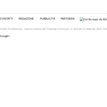
CONTATTI
REDAZIONE
PUBBLICITÀ
PARTNERS
©2011 FreeNovara - Autorizzazione del Tribunale di Novara, nr 504 del 17 febbraio 2011. Re
Google+