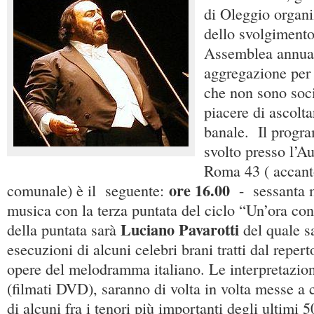
di Oleggio organi
dello svolgimento
Assemblea annua
aggregazione per 
che non sono soc
piacere di ascolt
banale. Il progr
svolto presso l’A
Roma 43 ( accant
ore 16.00
comunale) è il seguente:
- sessanta m
musica con la terza puntata del ciclo “Un’ora co
Luciano Pavarotti
della puntata sarà
del quale s
esecuzioni di alcuni celebri brani tratti dal reper
opere del melodramma italiano. Le interpretazioni
(filmati DVD), saranno di volta in volta messe a 
di alcuni fra i tenori più importanti degli ultimi 5