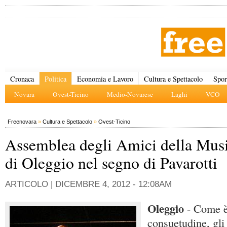
Cronaca
Politica
Economia e Lavoro
Cultura e Spettacolo
Spor
Novara
Ovest-Ticino
Medio-Novarese
Laghi
VCO
Freenovara
»
Cultura e Spettacolo
»
Ovest-Ticino
Assemblea degli Amici della Mus
di Oleggio nel segno di Pavarotti
ARTICOLO |
DICEMBRE 4, 2012 - 12:08AM
Oleggio
- Come è
consuetudine, gl