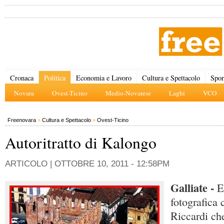
Cronaca
Politica
Economia e Lavoro
Cultura e Spettacolo
Spor
Novara
Ovest-Ticino
Medio-Novarese
Laghi
VCO
Freenovara
»
Cultura e Spettacolo
»
Ovest-Ticino
Autoritratto di Kalongo
ARTICOLO |
OTTOBRE 10, 2011 - 12:58PM
Galliate -
E
fotografica 
Riccardi che