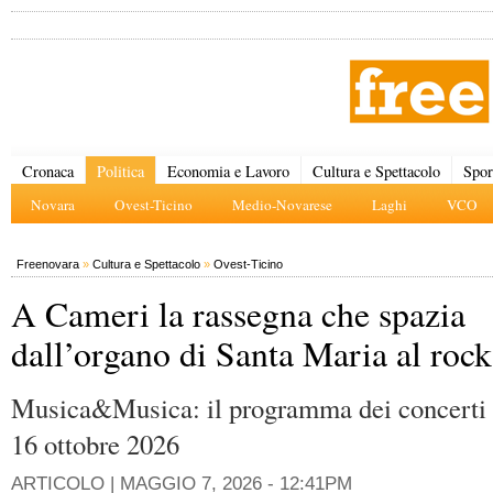
Cronaca
Politica
Economia e Lavoro
Cultura e Spettacolo
Spor
Novara
Ovest-Ticino
Medio-Novarese
Laghi
VCO
Freenovara
»
Cultura e Spettacolo
»
Ovest-Ticino
A Cameri la rassegna che spazia
dall’organo di Santa Maria al rock
Musica&Musica: il programma dei concerti 
16 ottobre 2026
ARTICOLO |
MAGGIO 7, 2026 - 12:41PM