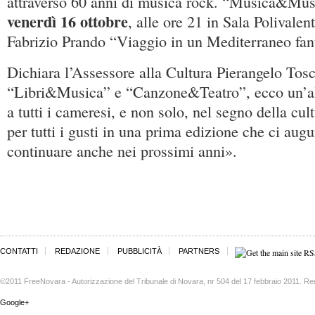
attraverso 60 anni di musica rock. “Musica&Mus
venerdì 16 ottobre
, alle ore 21 in Sala Polivalen
Fabrizio Prando “Viaggio in un Mediterraneo fant
Dichiara l’Assessore alla Cultura Pierangelo Tos
“Libri&Musica” e “Canzone&Teatro”, ecco un’al
a tutti i cameresi, e non solo, nel segno della cul
per tutti i gusti in una prima edizione che ci au
continuare anche nei prossimi anni».
CONTATTI
REDAZIONE
PUBBLICITÀ
PARTNERS
©2011 FreeNovara - Autorizzazione del Tribunale di Novara, nr 504 del 17 febbraio 2011. Re
Google+