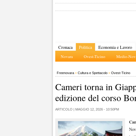
Cronaca
Politica
Economia e Lavoro
Novara
Ovest-Ticino
Medio-Nova
Freenovara
»
Cultura e Spettacolo
»
Ovest-Ticino
Cameri torna in Giapp
edizione del corso Bo
ARTICOLO |
MAGGIO 12, 2026 - 10:50PM
Cam
Nova