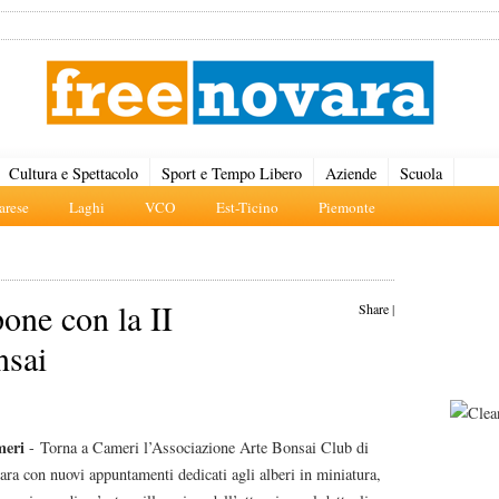
Cultura e Spettacolo
Sport e Tempo Libero
Aziende
Scuola
rese
Laghi
VCO
Est-Ticino
Piemonte
one con la II
Share
|
nsai
eri
- Torna a Cameri l’Associazione Arte Bonsai Club di
ra con nuovi appuntamenti dedicati agli alberi in miniatura,