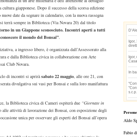
imonianza di un’arte millenaria e dell’attenzione al dettaglio
a cultura giapponese. Dopo il successo della scorsa edizione
 nuove date da segnare in calendario, con la nuova rassegna
si terrà sempre in Biblioteca (Via Novara 20) dal titolo
torno in un Giappone sconosciuto. Incontri aperti a tutti
D’Al
 conoscere il mondo del Bonsai”
.
Igor,
diret
iziativa, a ingresso libero, è organizzata dall’Assessorato alla
ura e dalla Biblioteca civica in collaborazione con Arte
Igor,
Casa
sai Club Novara.
In b
sabato 22 maggio
iclo di incontri si aprirà
, alle ore 21, con
serata divulgativa sui vasi per Bonsai e sulla loro manifattura
"Conf
"Conf
s.c.p.
ece, la Biblioteca civica di Cameri ospiterà due
“Giornate in
o alle attività di lavorazione dei Bonsai, con esposizione degli
Persone
occasione unica per osservare gli esperti del Bonsai all’opera
Aldo S
Fabio d