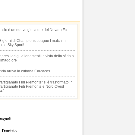
essio è un nuovo giocatore del Novara Fc
 3 giorni di Champions League I match in
ta su Sky Sport!
 ripresi ieri gli allenamenti in vista della sfida a
lmaggiore
anda arriva la cubana Carcaces
artigianato Fidi Piemonte" si è trasformato in
artigianato Fidi Piemonte e Nord Ovest
a."
pagnoli
i Domizio