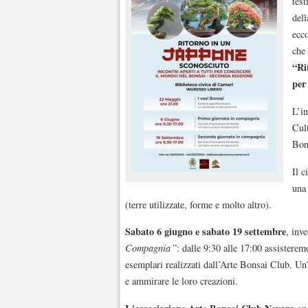
test
dell
ecco
che 
“Ri
per
L’in
Cult
Bon
Il c
una 
(terre utilizzate, forme e molto altro).
Sabato 6 giugno e sabato 19 settembre
, inv
Compagnia
”: dalle 9:30 alle 17:00 assisterem
esemplari realizzati dall’Arte Bonsai Club. Un’
e ammirare le loro creazioni.