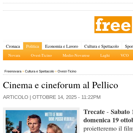
Cronaca
Politica
Economia e Lavoro
Cultura e Spettacolo
Spor
Novara
Ovest-Ticino
Medio-Novarese
Laghi
VCO
Freenovara
»
Cultura e Spettacolo
»
Ovest-Ticino
Cinema e cineforum al Pellico
ARTICOLO |
OTTOBRE 14, 2025 - 11:22PM
Trecate
Sabato 1
-
domenica 19 ottob
proietteremo il fi