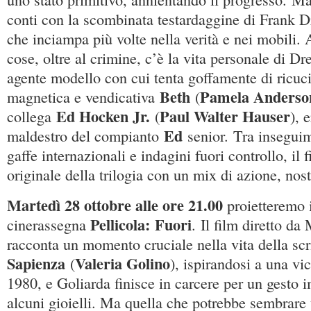
conti con la scombinata testardaggine di Frank D
che inciampa più volte nella verità e nei mobili.
cose, oltre al crimine, c’è la vita personale di Dr
agente modello con cui tenta goffamente di ricucir
Beth
Pamela Anderso
magnetica e vendicativa
(
Ed Hocken Jr.
Paul Walter Hauser
collega
(
), 
Ed
maldestro del compianto
senior. Tra inseguim
gaffe internazionali e indagini fuori controllo, il f
originale della trilogia con un mix di azione, nos
Martedì 28 ottobre alle ore 21.00
proietteremo i
Pellicola:
Fuori
cinerassegna
. Il film diretto d
racconta un momento cruciale nella vita della scr
Sapienza
Valeria Golino
(
), ispirandosi a una vi
1980, e Goliarda finisce in carcere per un gesto im
alcuni gioielli. Ma quella che potrebbe sembrare 