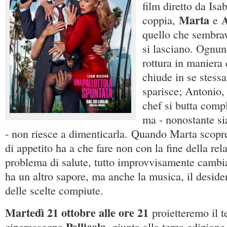
film diretto da Isa
Marta
A
coppia,
e
quello che sembrav
si lasciano. Ognun
rottura in maniera 
chiude in se stessa
sparisce; Antonio,
chef si butta comp
ma - nonostante sia
- non riesce a dimenticarla. Quando Marta scopr
di appetito ha a che fare non con la fine della re
problema di salute, tutto improvvisamente cambia
ha un altro sapore, ma anche la musica, il desider
delle scelte compiute.
Martedì 21 ottobre alle ore 21
proietteremo il t
Pellicola
cinerassegna
, giunta alla terza edizione.