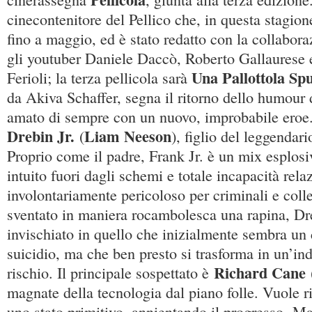
cinecontenitore del Pellico che, in questa stagio
fino a maggio, ed è stato redatto con la collabor
gli youtuber Daniele Daccò, Roberto Gallaurese
Una Pallottola Sp
Ferioli; la terza pellicola sarà
da Akiva Schaffer, segna il ritorno dello humour
amato di sempre con un nuovo, improbabile eroe. 
Drebin Jr.
Liam Neeson
(
), figlio del leggendar
Proprio come il padre, Frank Jr. è un mix esplosi
intuito fuori dagli schemi e totale incapacità rela
involontariamente pericoloso per criminali e coll
sventato in maniera rocambolesca una rapina, Dreb
invischiato in quello che inizialmente sembra u
suicidio, ma che ben presto si trasforma in un’in
Richard Cane
rischio. Il principale sospettato è
magnate della tecnologia dal piano folle. Vuole r
uno stato primitivo, annientando il progresso. Ma