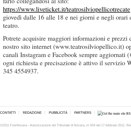
farlo collegandosi al sito:
https://www.liveticket.it/teatrosilviopellicotrecate
giovedì dalle 16 alle 18 e nei giorni e negli orari 
teatro.
Potrete acquisire maggiori informazioni e prezzi de
nostro sito internet (www.teatrosilviopellico.it) o
canali Instagram e Facebook sempre aggiornati (@
ogni richiesta e precisazione è attivo il servizi
345 4554937.
CONTATTI
REDAZIONE
PUBBLICITÀ
PARTNERS
©2011 FreeNovara - Autorizzazione del Tribunale di Novara, nr 504 del 17 febbraio 2011. Re