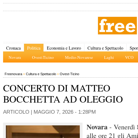
Cronaca
Politica
Economia e Lavoro
Cultura e Spettacolo
Spor
Novara
Ovest-Ticino
Medio-Novarese
Laghi
VCO
Freenovara
»
Cultura e Spettacolo
»
Ovest-Ticino
CONCERTO DI MATTEO
BOCCHETTA AD OLEGGIO
ARTICOLO |
MAGGIO 7, 2026 - 1:28PM
Novara
- Venerdì 
alle ore 21 gli Am