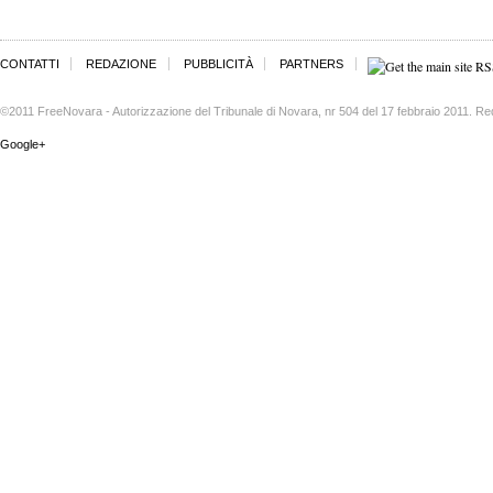
CONTATTI
REDAZIONE
PUBBLICITÀ
PARTNERS
©2011 FreeNovara - Autorizzazione del Tribunale di Novara, nr 504 del 17 febbraio 2011. Re
Google+