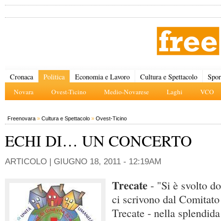
Cronaca
Politica
Economia e Lavoro
Cultura e Spettacolo
Spor
Novara
Ovest-Ticino
Medio-Novarese
Laghi
VCO
Freenovara
»
Cultura e Spettacolo
»
Ovest-Ticino
ECHI DI… UN CONCERTO
ARTICOLO |
GIUGNO 18, 2011 - 12:19AM
Trecate
- "Si è svolto d
ci scrivono dal Comitat
Trecate - nella splendida