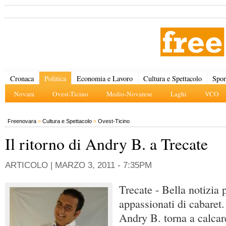
Cronaca
Politica
Economia e Lavoro
Cultura e Spettacolo
Spor
Novara
Ovest-Ticino
Medio-Novarese
Laghi
VCO
Freenovara
»
Cultura e Spettacolo
»
Ovest-Ticino
Il ritorno di Andry B. a Trecate
ARTICOLO |
MARZO 3, 2011 - 7:35PM
Trecate - Bella notizia p
appassionati di cabaret.
Andry B. torna a calcar