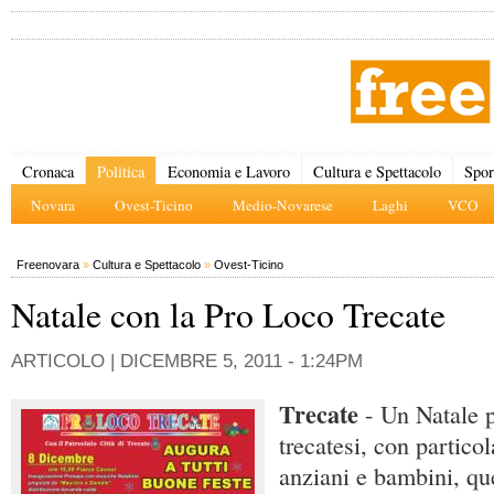
Cronaca
Politica
Economia e Lavoro
Cultura e Spettacolo
Spor
Novara
Ovest-Ticino
Medio-Novarese
Laghi
VCO
Freenovara
»
Cultura e Spettacolo
»
Ovest-Ticino
Natale con la Pro Loco Trecate
ARTICOLO |
DICEMBRE 5, 2011 - 1:24PM
Trecate
- Un Natale p
trecatesi, con particol
anziani e bambini, qu