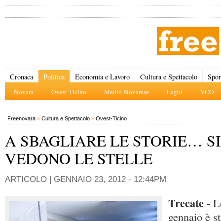
Cronaca
Politica
Economia e Lavoro
Cultura e Spettacolo
Spor
Novara
Ovest-Ticino
Medio-Novarese
Laghi
VCO
Freenovara
»
Cultura e Spettacolo
»
Ovest-Ticino
A SBAGLIARE LE STORIE… SI
VEDONO LE STELLE
ARTICOLO |
GENNAIO 23, 2012 - 12:44PM
Trecate -
Lo
gennaio è st