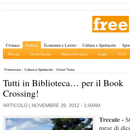
Cronaca
Politica
Economia e Lavoro
Cultura e Spettacolo
Spor
Novara
Ovest-Ticino
Medio-Novarese
Laghi
VCO
Freenovara
»
Cultura e Spettacolo
»
Ovest-Ticino
Tutti in Biblioteca… per il Book
Crossing!
ARTICOLO |
NOVEMBRE 29, 2012 - 1:00AM
Trecate -
St
mese di dic