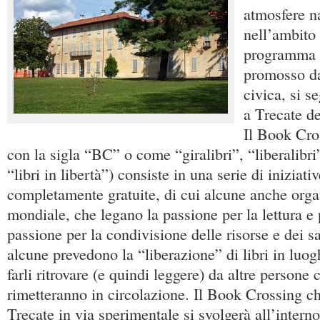
atmosfere na
nell’ambito 
programma d
promosso da
civica, si s
a Trecate d
Il Book Cro
con la sigla “BC” o come “giralibri”, “liberalibri”,
“libri in libertà”) consiste in una serie di iniziati
completamente gratuite, di cui alcune anche organ
mondiale, che legano la passione per la lettura e pe
passione per la condivisione delle risorse e dei s
alcune prevedono la “liberazione” di libri in luog
farli ritrovare (e quindi leggere) da altre persone c
rimetteranno in circolazione. Il Book Crossing 
Trecate in via sperimentale si svolgerà all’interno