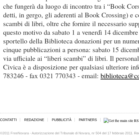
che fungerà da luogo di incontro tra i “Book Co
detti, in gergo, gli aderenti al Book Crossing) e
scambi di libri, oltre che fornire il necessario sup
questo motivo da sabato 1 a venerdì 14 dicembre 
sportello della Biblioteca donazioni per un num
cinque pubblicazioni a persona: sabato 15 dicembr
via ufficiale ai “liberi scambi” di libri. Il persona
Civica è a disposizione per qualsiasi ulteriore in
783246 - fax 0321 770343 - email:
biblioteca@co
CONTATTI
REDAZIONE
PUBBLICITÀ
PARTNERS
©2011 FreeNovara - Autorizzazione del Tribunale di Novara, nr 504 del 17 febbraio 2011. Re