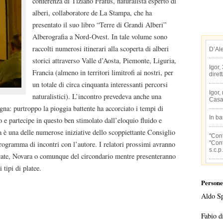
conferenza di Tiziano Fratus, naturalista esperto di
alberi, collaboratore de La Stampa, che ha
presentato il suo libro “Terre di Grandi Alberi”
Alberografia a Nord-Ovest. In tale volume sono
raccolti numerosi itinerari alla scoperta di alberi
D’Al
storici attraverso Valle d’Aosta, Piemonte, Liguria,
Igor,
Francia (almeno in territori limitrofi ai nostri, per
diret
un totale di circa cinquanta interessanti percorsi
Igor,
naturalistici). L’incontro prevedeva anche una
Casa
ogna: purtroppo la pioggia battente ha accorciato i tempi di
In b
o e partecipe in questo ben stimolato dall’eloquio fluido e
a è una delle numerose iniziative dello scoppiettante Consiglio
"Conf
"Conf
programma di incontri con l’autore. I relatori prossimi avranno
s.c.p.
ecate, Novara o comunque del circondario mentre presenteranno
 tipi di platee.
Persone
Aldo S
Fabio d