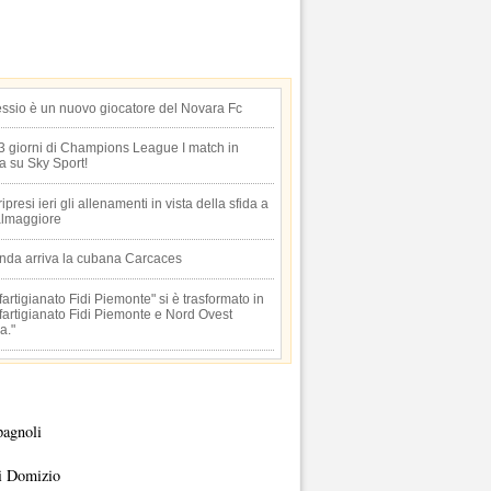
essio è un nuovo giocatore del Novara Fc
 3 giorni di Champions League I match in
ta su Sky Sport!
 ripresi ieri gli allenamenti in vista della sfida a
lmaggiore
anda arriva la cubana Carcaces
artigianato Fidi Piemonte" si è trasformato in
artigianato Fidi Piemonte e Nord Ovest
a."
pagnoli
i Domizio