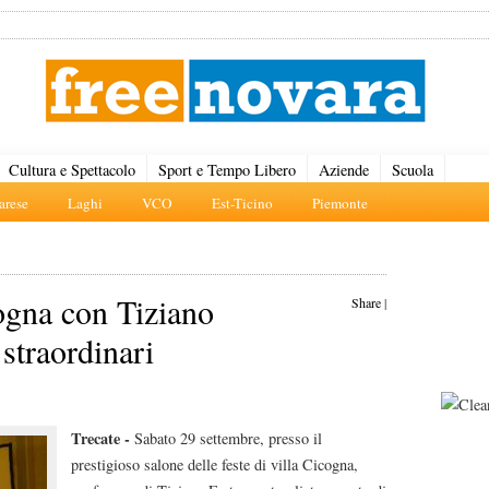
Cultura e Spettacolo
Sport e Tempo Libero
Aziende
Scuola
rese
Laghi
VCO
Est-Ticino
Piemonte
ogna con Tiziano
Share
|
 straordinari
Trecate -
Sabato 29 settembre, presso il
prestigioso salone delle feste di villa Cicogna,