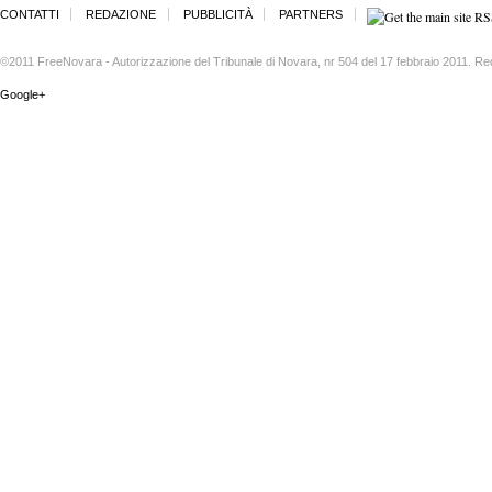
CONTATTI
REDAZIONE
PUBBLICITÀ
PARTNERS
©2011 FreeNovara - Autorizzazione del Tribunale di Novara, nr 504 del 17 febbraio 2011. Re
Google+