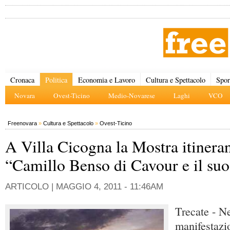
Cronaca
Politica
Economia e Lavoro
Cultura e Spettacolo
Spor
Novara
Ovest-Ticino
Medio-Novarese
Laghi
VCO
Freenovara
»
Cultura e Spettacolo
»
Ovest-Ticino
A Villa Cicogna la Mostra itinera
“Camillo Benso di Cavour e il su
ARTICOLO |
MAGGIO 4, 2011 - 11:46AM
Trecate - Ne
manifestazio