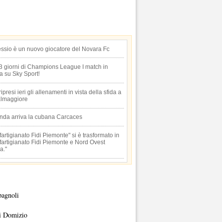
essio è un nuovo giocatore del Novara Fc
 3 giorni di Champions League I match in
ta su Sky Sport!
 ripresi ieri gli allenamenti in vista della sfida a
lmaggiore
anda arriva la cubana Carcaces
artigianato Fidi Piemonte" si è trasformato in
artigianato Fidi Piemonte e Nord Ovest
a."
pagnoli
i Domizio