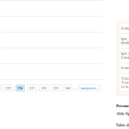
D’Al
Igor,
diret
Igor,
Casa
In b
"Conf
"Conf
s.c.p.
335
336
337
338
339
340
…
successivo ›
Persone
Aldo S
Fabio d