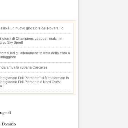
essio è un nuovo giocatore del Novara Fc
 3 giorni di Champions League I match in
ta su Sky Sport!
 ripresi ieri gli allenamenti in vista della sfida a
lmaggiore
anda arriva la cubana Carcaces
artigianato Fidi Piemonte" si è trasformato in
artigianato Fidi Piemonte e Nord Ovest
a."
pagnoli
i Domizio