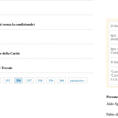
i (senza la condizionale)
D’Al
Igor,
diret
Igor,
e della Carità
Casa
In b
i Trecate
"Conf
"Conf
s.c.p.
355
356
357
358
359
360
successivo ›
Persone
Aldo S
Fabio d