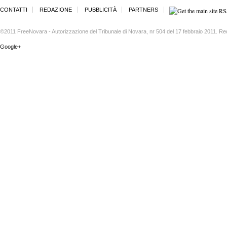
CONTATTI
REDAZIONE
PUBBLICITÀ
PARTNERS
©2011 FreeNovara - Autorizzazione del Tribunale di Novara, nr 504 del 17 febbraio 2011. Re
Google+