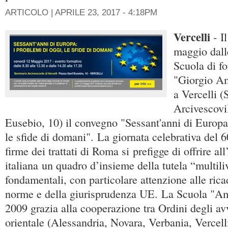
ARTICOLO |
APRILE 23, 2017 - 4:18PM
Vercelli
- I
maggio dalle
Scuola di f
"Giorgio Am
a Vercelli 
Arcivescovi
Eusebio, 10) il convegno "Sessant'anni di Europa:
le sfide di domani". La giornata celebrativa del 6
firme dei trattati di Roma si prefigge di offrire al
italiana un quadro d’insieme della tutela “multilive
fondamentali, con particolare attenzione alle rica
norme e della giurisprudenza UE. La Scuola "A
2009 grazia alla cooperazione tra Ordini degli a
orientale (Alessandria, Novara, Verbania, Vercelli