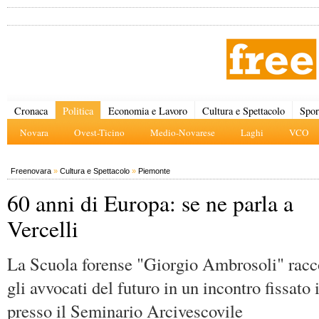
Cronaca
Politica
Economia e Lavoro
Cultura e Spettacolo
Spor
Novara
Ovest-Ticino
Medio-Novarese
Laghi
VCO
Freenovara
»
Cultura e Spettacolo
»
Piemonte
60 anni di Europa: se ne parla a
Vercelli
La Scuola forense "Giorgio Ambrosoli" racco
gli avvocati del futuro in un incontro fissato
presso il Seminario Arcivescovile