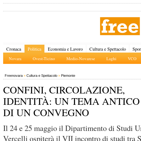
Cronaca
Politica
Economia e Lavoro
Cultura e Spettacolo
Spor
Novara
Ovest-Ticino
Medio-Novarese
Laghi
VCO
Freenovara
»
Cultura e Spettacolo
»
Piemonte
CONFINI, CIRCOLAZIONE,
IDENTITÀ: UN TEMA ANTICO
DI UN CONVEGNO
Il 24 e 25 maggio il Dipartimento di Studi U
Vercelli ospiterà il VII incontro di studi tra S