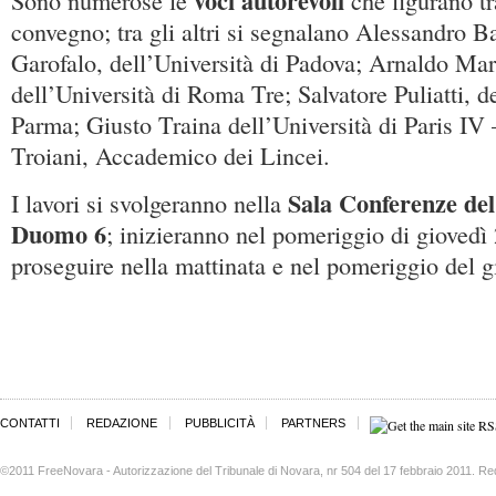
voci autorevoli
Sono numerose le
che figurano tra
convegno; tra gli altri si segnalano Alessandro 
Garofalo, dell’Università di Padova; Arnaldo Ma
dell’Università di Roma Tre; Salvatore Puliatti, de
Parma; Giusto Traina dell’Università di Paris IV
Troiani, Accademico dei Lincei.
Sala Conferenze del
I lavori si svolgeranno nella
Duomo 6
; inizieranno nel pomeriggio di giovedì
proseguire nella mattinata e nel pomeriggio del g
CONTATTI
REDAZIONE
PUBBLICITÀ
PARTNERS
©2011 FreeNovara - Autorizzazione del Tribunale di Novara, nr 504 del 17 febbraio 2011. Re