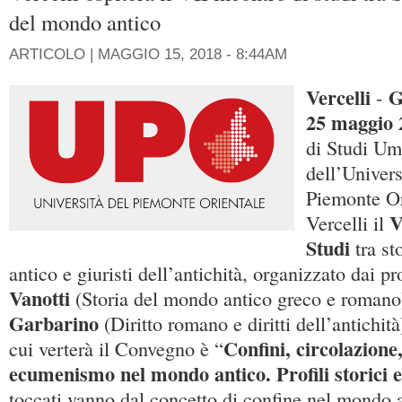
del mondo antico
ARTICOLO |
MAGGIO 15, 2018 - 8:44AM
Vercelli
G
-
25 maggio 
di Studi Um
dell’Univers
Piemonte Or
V
Vercelli il
Studi
tra st
antico e giuristi dell’antichità, organizzato dai p
Vanotti
(Storia del mondo antico greco e romano
Garbarino
(Diritto romano e diritti dell’antichit
Confini, circolazione,
cui verterà il Convegno è “
ecumenismo nel mondo antico. Profili storici e
toccati vanno dal concetto di confine nel mondo ar