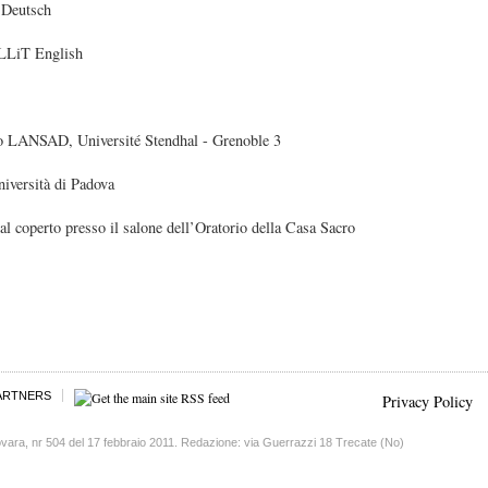
Deutsch
LLiT English
no LANSAD, Université Stendhal - Grenoble 3
iversità di Padova
al coperto presso il salone dell’Oratorio della Casa Sacro
ARTNERS
Privacy Policy
vara, nr 504 del 17 febbraio 2011. Redazione: via Guerrazzi 18 Trecate (No)