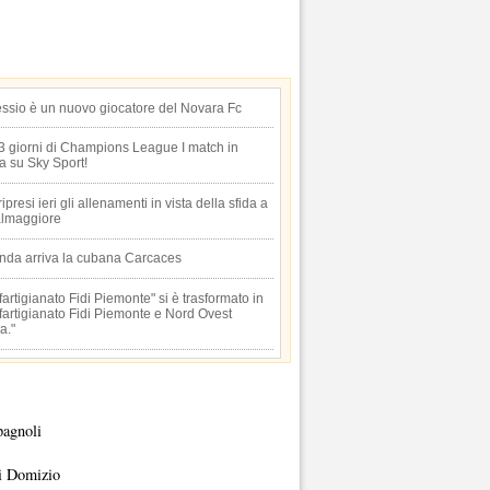
essio è un nuovo giocatore del Novara Fc
 3 giorni di Champions League I match in
ta su Sky Sport!
 ripresi ieri gli allenamenti in vista della sfida a
lmaggiore
anda arriva la cubana Carcaces
artigianato Fidi Piemonte" si è trasformato in
artigianato Fidi Piemonte e Nord Ovest
a."
pagnoli
i Domizio