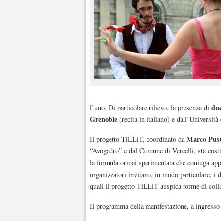
due
l’uno. Di particolare rilievo, la presenza di
Grenoble
(recita in italiano) e dall’Università
Marco Pust
Il progetto TiLLiT, coordinato da
“Avogadro” e dal Comune di Vercelli, sta costr
la formula ormai sperimentata che coniuga appre
organizzatori invitano, in modo particolare, i do
quali il progetto TiLLiT auspica forme di coll
Il programma della manifestazione, a ingresso l