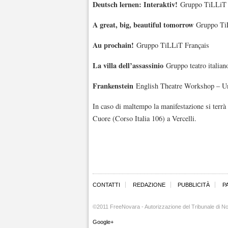
Deutsch lernen: Interaktiv!
Gruppo TiLLiT 
A great, big, beautiful tomorrow
Gruppo Ti
Au prochain!
Gruppo TiLLiT Français
La villa dell’assassinio
Gruppo teatro italia
Frankenstein
English Theatre Workshop – Un
In caso di maltempo la manifestazione si terrà 
Cuore (Corso Italia 106) a Vercelli.
CONTATTI
REDAZIONE
PUBBLICITÀ
P
©2011 FreeNovara - Autorizzazione del Tribunale di No
Google+