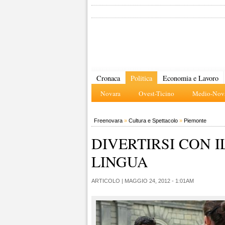
Cronaca
Politica
Economia e Lavoro
Novara
Ovest-Ticino
Medio-Nova
Freenovara
»
Cultura e Spettacolo
»
Piemonte
DIVERTIRSI CON I
LINGUA
ARTICOLO |
MAGGIO 24, 2012 - 1:01AM