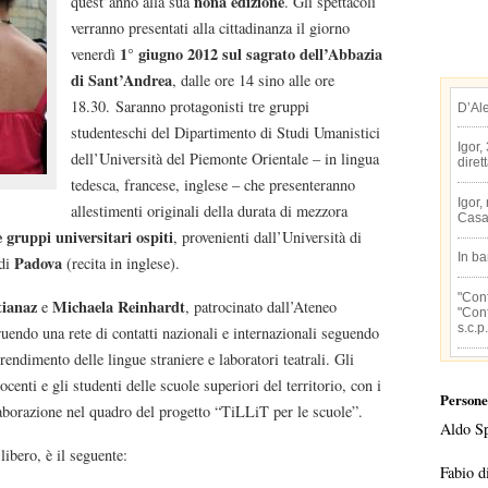
nona edizione
quest’anno alla sua
. Gli spettacoli
verranno presentati alla cittadinanza il giorno
1° giugno 2012 sul sagrato dell’Abbazia
venerdì
di Sant’Andrea
, dalle ore 14 sino alle ore
18.30. Saranno protagonisti tre gruppi
D’Al
studenteschi del Dipartimento di Studi Umanistici
Igor,
dell’Università del Piemonte Orientale – in lingua
diret
tedesca, francese, inglese – che presenteranno
Igor,
allestimenti originali della durata di mezzora
Casa
 gruppi universitari ospiti
, provenienti dall’Università di
In b
Padova
 di
(recita in inglese).
"Conf
ianaz
Michaela Reinhardt
e
, patrocinato dall’Ateneo
"Conf
s.c.p.
uendo una rete di contatti nazionali e internazionali seguendo
ndimento delle lingue straniere e laboratori teatrali. Gli
centi e gli studenti delle scuole superiori del territorio, con i
Persone
aborazione nel quadro del progetto “TiLLiT per le scuole”.
Aldo S
ibero, è il seguente:
Fabio d