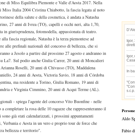
ione di Miss Equilibra Piemonte e Valle d'Aosta 2017. Nella
di Miss Italia 2004 Cristina Chiabotto, la fascia legata al noto
torinese della salute e della cosmetica, è andata a Natasha
rino, 27 anni di Ivrea (TO), capelli e occhi neri, alta 1,70,
D’Al
ta in giurisprudenza, fotomodella, appassionata di teatro.
 alla fascia regionale, Natasha è la terza piemontese ad
Igor,
diret
re alle prefinali nazionali del concorso di bellezza, che si
ranno a Jesolo a partire dal prossimo 27 agosto e andranno in
Igor,
su La7. Sul podio anche Giulia Carrer, 20 anni di Moncalieri
Casa
 Arianna Roselli, 20 anni di Chivasso (TO), Maddalena
In b
niello, 24 anni di Aosta, Victoria Savio, 18 anni di Córdoba
gentina, ma residente a Torino, Giulia Romano, 19 anni di
"Conf
"Conf
andria e Virginia Cimmino, 20 anni di Acqui Terme (AL).
s.c.p.
gionali - spiega l'agente del concorso Vito Buonfine - nelle
o a completare la rosa delle 10 ragazze che rappresenteranno il
Persone
i sono già stati calendarizzati, i prossimi appuntamenti
Aldo S
, Verbania e Aosta in un vero e proprio tour de force che
ra bellezza e territorio".
Fabio d