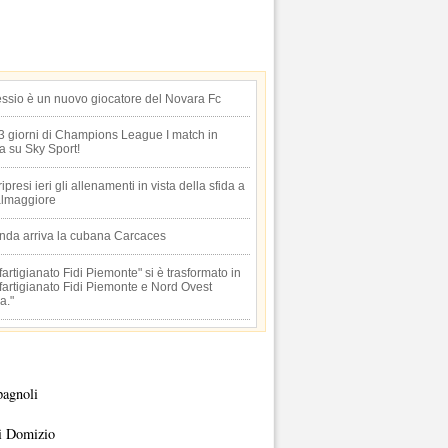
essio è un nuovo giocatore del Novara Fc
 3 giorni di Champions League I match in
ta su Sky Sport!
 ripresi ieri gli allenamenti in vista della sfida a
lmaggiore
anda arriva la cubana Carcaces
artigianato Fidi Piemonte" si è trasformato in
artigianato Fidi Piemonte e Nord Ovest
a."
pagnoli
i Domizio