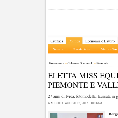
Cronaca
Politica
Economia e Lavoro
Novara
Ovest-Ticino
Medio-Nova
Freenovara
»
Cultura e Spettacolo
»
Piemonte
ELETTA MISS EQU
PIEMONTE E VALL
27 anni di Ivrea, fotomodella, laureata in 
ARTICOLO |
AGOSTO 2, 2017 - 10:06AM
Borg