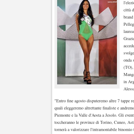
l'elez
città 
brand 
Pelleg
laurea
Grazie
accede
svolge
onda 
(TO),
Manga
in Ar
Aless
"Entro fine agosto disputeremo altre 7 tappe re
quali eleggeremo altrettante finaliste e andrem
Piemonte e la Valle d'Aosta a Jesolo. Gli event
toccheranno le province di Torino, Cuneo, Asti
tornerà a valorizzare l'intramontabile binomio t