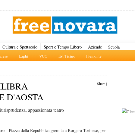
Cultura e Spettacolo
Sport e Tempo Libero
Aziende
Scuola
rese
Laghi
VCO
Est-Ticino
Piemonte
ILIBRA
Share
|
E D'AOSTA
giurisprudenza, appassionata teatro
aro
- Piazza della Repubblica gremita a Borgaro Torinese, per