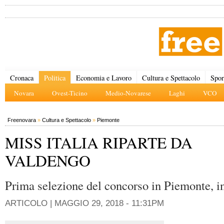
Cronaca
Politica
Economia e Lavoro
Cultura e Spettacolo
Spor
Novara
Ovest-Ticino
Medio-Novarese
Laghi
VCO
Freenovara
»
Cultura e Spettacolo
»
Piemonte
MISS ITALIA RIPARTE DA
VALDENGO
Prima selezione del concorso in Piemonte, i
ARTICOLO |
MAGGIO 29, 2018 - 11:31PM