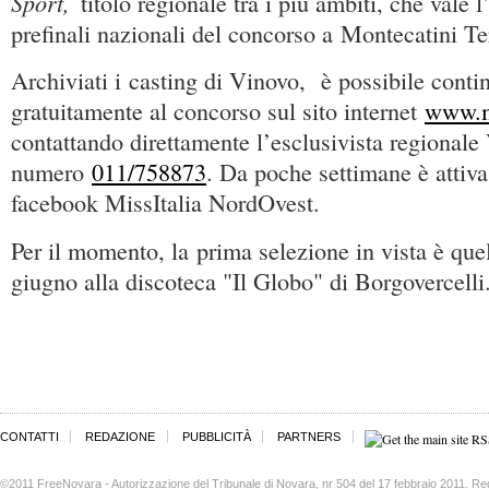
Sport,
titolo regionale tra i più ambiti, che vale l
prefinali nazionali del concorso a Montecatini T
Archiviati i casting di Vinovo, è possibile contin
gratuitamente al concorso sul sito internet
www.mi
contattando direttamente l’esclusivista regionale
numero
011/758873
. Da poche settimane è attiva
facebook MissItalia NordOvest.
Per il momento, la prima selezione in vista è que
giugno alla discoteca "Il Globo" di Borgovercelli
CONTATTI
REDAZIONE
PUBBLICITÀ
PARTNERS
©2011 FreeNovara - Autorizzazione del Tribunale di Novara, nr 504 del 17 febbraio 2011. Re