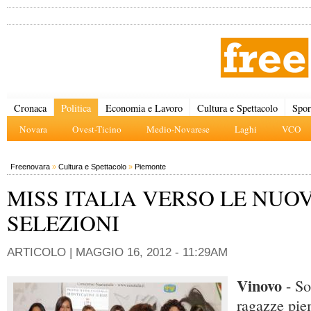
Cronaca
Politica
Economia e Lavoro
Cultura e Spettacolo
Spor
Novara
Ovest-Ticino
Medio-Novarese
Laghi
VCO
Freenovara
»
Cultura e Spettacolo
»
Piemonte
MISS ITALIA VERSO LE NUO
SELEZIONI
ARTICOLO |
MAGGIO 16, 2012 - 11:29AM
Vinovo
- So
ragazze pie