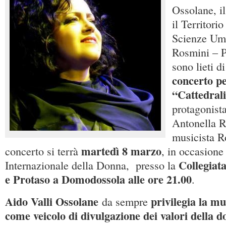
Ossolane, il
il Territorio
Scienze Um
Rosmini – P
sono lieti di
concerto p
“Cattedral
protagonista
Antonella R
musicista R
martedì 8 marzo
concerto si terrà
, in occasione
Collegiat
Internazionale della Donna, presso la
e Protaso a Domodossola alle ore 21.00
.
Aido Valli Ossolane
privilegia la mu
da sempre
come veicolo di divulgazione dei valori della 