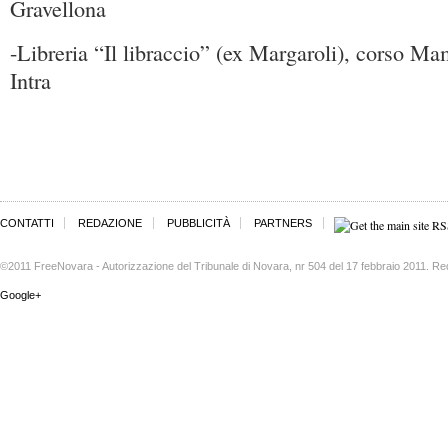
Gravellona
-Libreria “Il libraccio” (ex Margaroli), corso Ma
Intra
CONTATTI
REDAZIONE
PUBBLICITÀ
PARTNERS
©2011 FreeNovara - Autorizzazione del Tribunale di Novara, nr 504 del 17 febbraio 2011. Re
Google+