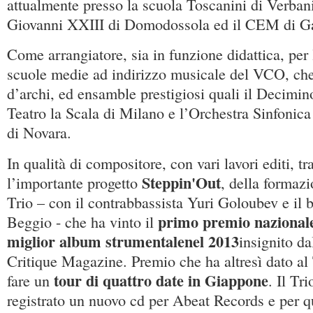
attualmente presso la scuola Toscanini di Verbani
Giovanni XXIII di Domodossola ed il CEM di Ga
Come arrangiatore, sia in funzione didattica, per 
scuole medie ad indirizzo musicale del VCO, che 
d’archi, ed ensamble prestigiosi quali il Decimin
Teatro la Scala di Milano e l’Orchestra Sinfonica
di Novara.
In qualità di compositore, con vari lavori editi, t
Steppin'Out
l’importante progetto
, della formaz
Trio – con il contrabbassista Yuri Goloubev e il 
primo premio nazionale
Beggio - che ha vinto il
miglior album strumentale
nel 2013
insignito da
Critique Magazine. Premio che ha altresì dato al T
tour di quattro date in Giappone
fare un
. Il Tr
registrato un nuovo cd per Abeat Records e per q