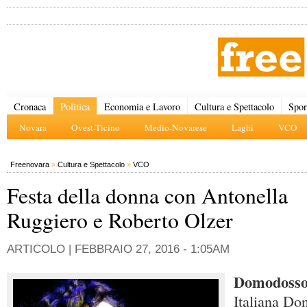
Cronaca
Politica
Economia e Lavoro
Cultura e Spettacolo
Spor
Novara
Ovest-Ticino
Medio-Novarese
Laghi
VCO
Freenovara
»
Cultura e Spettacolo
»
VCO
Festa della donna con Antonella
Ruggiero e Roberto Olzer
ARTICOLO |
FEBBRAIO 27, 2016 - 1:05AM
Domodoss
Italiana Don