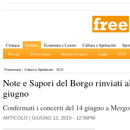
Cronaca
Politica
Economia e Lavoro
Cultura e Spettacolo
Spor
Novara
Ovest-Ticino
Medio-Novarese
Laghi
VCO
Freenovara
»
Cultura e Spettacolo
»
VCO
Note e Sapori del Borgo rinviati a
giugno
Confermati i concerti del 14 giugno a Merg
ARTICOLO |
GIUGNO 12, 2015 - 12:56PM