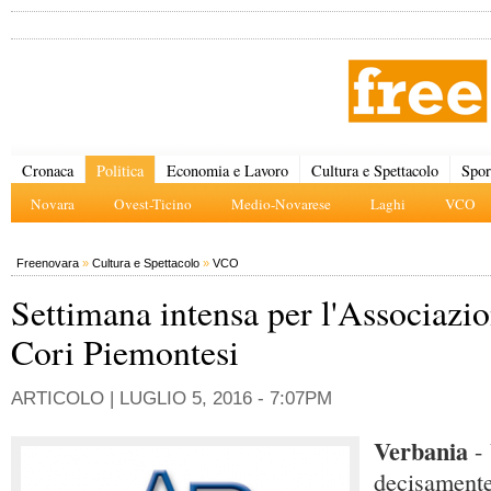
Cronaca
Politica
Economia e Lavoro
Cultura e Spettacolo
Spor
Novara
Ovest-Ticino
Medio-Novarese
Laghi
VCO
Freenovara
»
Cultura e Spettacolo
»
VCO
Settimana intensa per l'Associazi
Cori Piemontesi
ARTICOLO |
LUGLIO 5, 2016 - 7:07PM
Verbania
-
decisamente