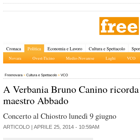
Cronaca
Politica
Economia e Lavoro
Cultura e Spettacolo
Spor
Novara
Ovest-Ticino
Medio-Novarese
Laghi
VCO
Freenovara
»
Cultura e Spettacolo
»
VCO
A Verbania Bruno Canino ricorda 
maestro Abbado
Concerto al Chiostro lunedì 9 giugno
ARTICOLO |
APRILE 25, 2014 - 10:59AM