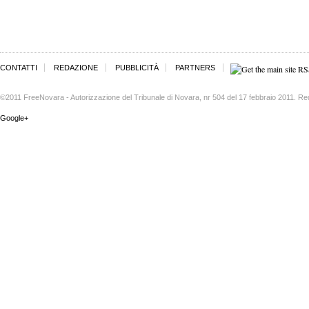
CONTATTI
REDAZIONE
PUBBLICITÀ
PARTNERS
©2011 FreeNovara - Autorizzazione del Tribunale di Novara, nr 504 del 17 febbraio 2011. Re
Google+