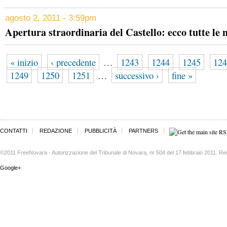
agosto 2, 2011 - 3:59pm
Apertura straordinaria del Castello: ecco tutte le 
« inizio
‹ precedente
…
1243
1244
1245
124
1249
1250
1251
…
successivo ›
fine »
CONTATTI
REDAZIONE
PUBBLICITÀ
PARTNERS
©2011 FreeNovara - Autorizzazione del Tribunale di Novara, nr 504 del 17 febbraio 2011. Re
Google+