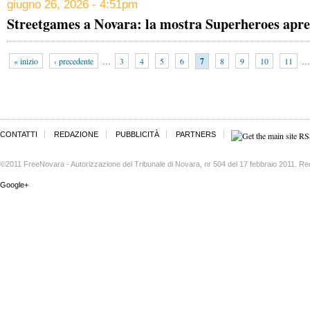
giugno 26, 2026 - 4:51pm
Streetgames a Novara: la mostra Superheroes apre f
« inizio
‹ precedente
…
3
4
5
6
7
8
9
10
11
…
CONTATTI
REDAZIONE
PUBBLICITÀ
PARTNERS
©2011 FreeNovara - Autorizzazione del Tribunale di Novara, nr 504 del 17 febbraio 2011. Re
Google+