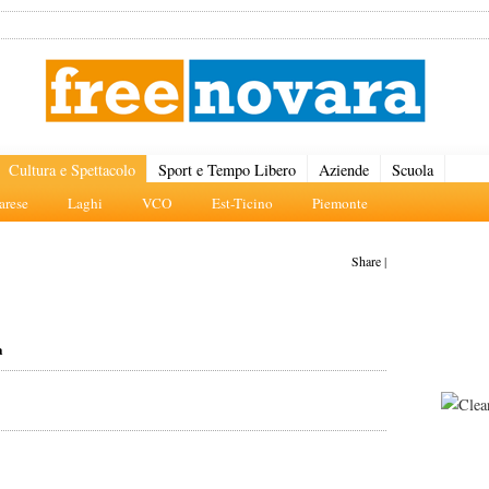
Cultura e Spettacolo
Sport e Tempo Libero
Aziende
Scuola
rese
Laghi
VCO
Est-Ticino
Piemonte
Share
|
a