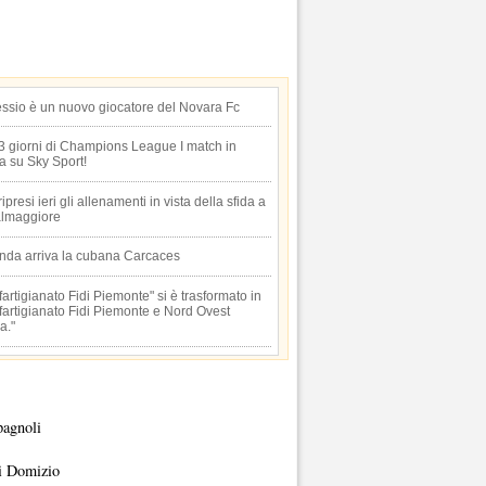
essio è un nuovo giocatore del Novara Fc
 3 giorni di Champions League I match in
ta su Sky Sport!
 ripresi ieri gli allenamenti in vista della sfida a
lmaggiore
anda arriva la cubana Carcaces
artigianato Fidi Piemonte" si è trasformato in
artigianato Fidi Piemonte e Nord Ovest
a."
pagnoli
i Domizio