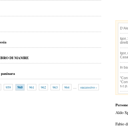
D’Al
Igor,
esia
diret
Igor,
IBRO DI MAMRE
Casa
In b
. paninara
"Conf
"Conf
s.c.p.
959
960
961
962
963
964
…
successivo ›
Persone
Aldo S
Fabio d