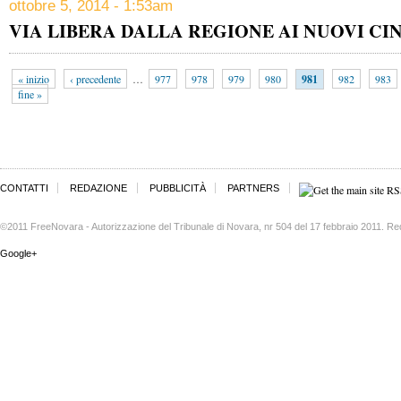
ottobre 5, 2014 - 1:53am
VIA LIBERA DALLA REGIONE AI NUOVI C
« inizio
‹ precedente
…
977
978
979
980
981
982
983
fine »
CONTATTI
REDAZIONE
PUBBLICITÀ
PARTNERS
©2011 FreeNovara - Autorizzazione del Tribunale di Novara, nr 504 del 17 febbraio 2011. Re
Google+