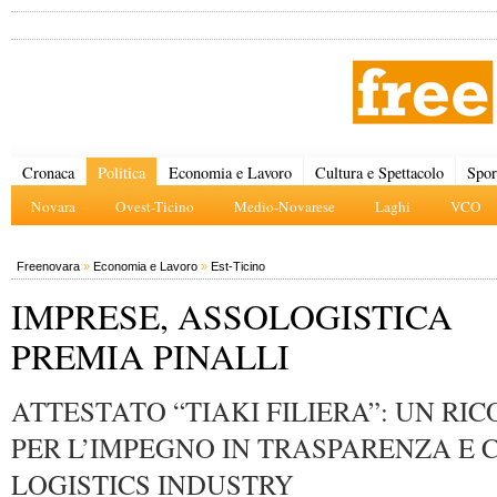
Cronaca
Politica
Economia e Lavoro
Cultura e Spettacolo
Spor
Novara
Ovest-Ticino
Medio-Novarese
Laghi
VCO
Freenovara
»
Economia e Lavoro
»
Est-Ticino
IMPRESE, ASSOLOGISTICA
PREMIA PINALLI
ATTESTATO “TIAKI FILIERA”: UN R
PER L’IMPEGNO IN TRASPARENZA E 
LOGISTICS INDUSTRY