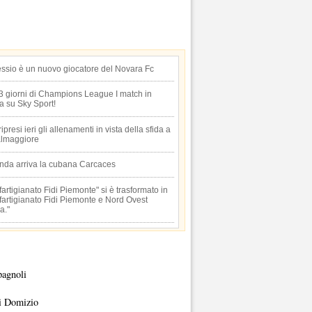
essio è un nuovo giocatore del Novara Fc
 3 giorni di Champions League I match in
ta su Sky Sport!
 ripresi ieri gli allenamenti in vista della sfida a
lmaggiore
anda arriva la cubana Carcaces
artigianato Fidi Piemonte" si è trasformato in
artigianato Fidi Piemonte e Nord Ovest
a."
pagnoli
i Domizio