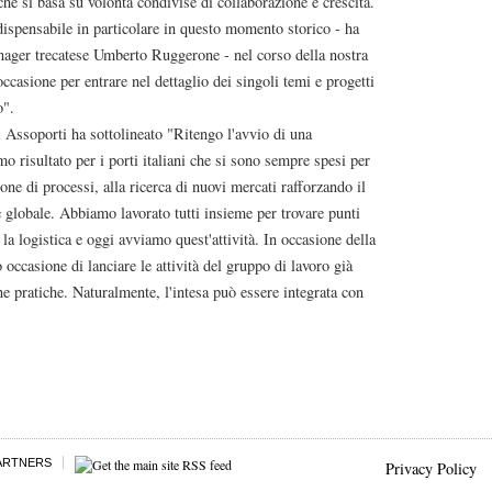
he si basa su volontà condivise di collaborazione e crescita.
dispensabile in particolare in questo momento storico - ha
manager trecatese Umberto Ruggerone - nel corso della nostra
ccasione per entrare nel dettaglio dei singoli temi e progetti
o".
i Assoporti ha sottolineato "Ritengo l'avvio di una
mo risultato per i porti italiani che si sono sempre spesi per
one di processi, alla ricerca di nuovi mercati rafforzando il
 globale. Abbiamo lavorato tutti insieme per trovare punti
 la logistica e oggi avviamo quest'attività. In occasione della
ccasione di lanciare le attività del gruppo di lavoro già
 pratiche. Naturalmente, l'intesa può essere integrata con
ARTNERS
Privacy Policy