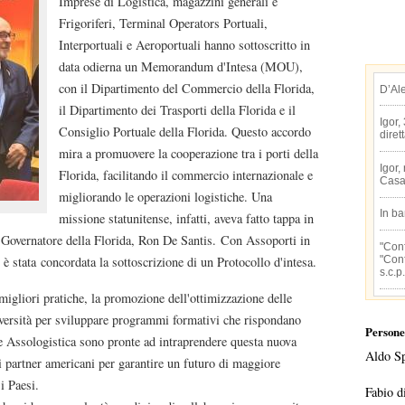
Imprese di Logistica, magazzini generali e
Frigoriferi, Terminal Operators Portuali,
Interportuali e Aeroportuali hanno sottoscritto in
data odierna un Memorandum d'Intesa (MOU),
con il Dipartimento del Commercio della Florida,
D’Al
il Dipartimento dei Trasporti della Florida e il
Igor,
Consiglio Portuale della Florida. Questo accordo
diret
mira a promuovere la cooperazione tra i porti della
Igor,
Florida, facilitando il commercio internazionale e
Casa
migliorando le operazioni logistiche. Una
In b
missione statunitense, infatti, aveva fatto tappa in
l Governatore della Florida, Ron De Santis. Con Assoporti in
"Conf
"Conf
 stata concordata la sottoscrizione di un Protocollo d'intesa.
s.c.p.
gliori pratiche, la promozione dell'ottimizzazione delle
iversità per sviluppare programmi formativi che rispondano
Persone
 e Assologistica sono pronte ad intraprendere questa nuova
Aldo S
ri partner americani per garantire un futuro di maggiore
i Paesi.
Fabio d