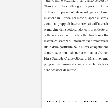
"Siamo molto soddisfatti per questo percorso c
Siamo certi che un dialogo fra operatori sia in
dichiarato il presidente di Assologistica, il 
missione in Florida nel mese di aprile ci sarà o
curati dai gruppi di lavoro previsti dall’accord
A margine della sottoscrizione, il presidente d
collaborazione con i porti della Florida un otti
instaurare scambi di informazioni e velocizzazi
ruolo della portualità nella nuova competizione
d'interesse comuni sia per la portualità che per
Fiera Seatrade Cruise Global di Miami avremo o
programmato iniziando con lo scambio di buone
altre adesioni di settore”.
CONTATTI
REDAZIONE
PUBBLICITÀ
P