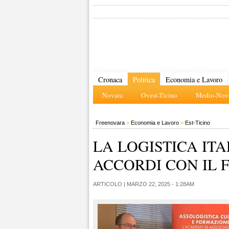
Cronaca
Politica
Economia e Lavoro
Novara
Ovest-Ticino
Medio-Nova
Freenovara
»
Economia e Lavoro
»
Est-Ticino
LA LOGISTICA IT
ACCORDI CON IL 
ARTICOLO |
MARZO 22, 2025 - 1:28AM