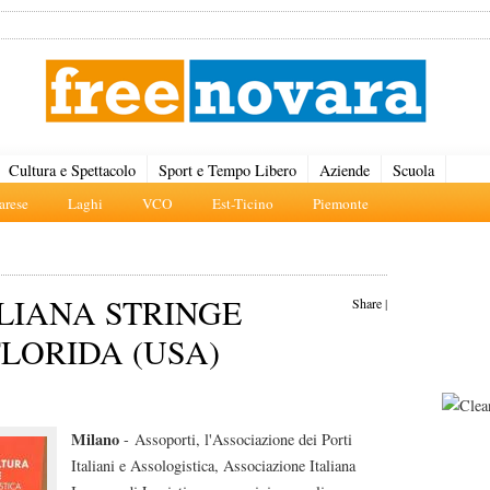
Cultura e Spettacolo
Sport e Tempo Libero
Aziende
Scuola
rese
Laghi
VCO
Est-Ticino
Piemonte
ALIANA STRINGE
Share
|
FLORIDA (USA)
Milano
- Assoporti, l'Associazione dei Porti
Italiani e Assologistica, Associazione Italiana