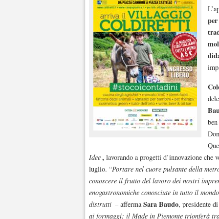
L’a
per 
tra
mol
did
impa
Col
dele
Ba
be
Don
Ques
,
Idee
lavorando a progetti d’innovazione che v
luglio. “
Portare nel cuore pulsante della metro
conoscere il frutto del lavoro dei nostri impr
enogastronomiche conosciute in tutto il mondo 
Sara Baudo
distrutti
– afferma
, presidente d
ai formaggi: il Made in Piemonte trionferà t