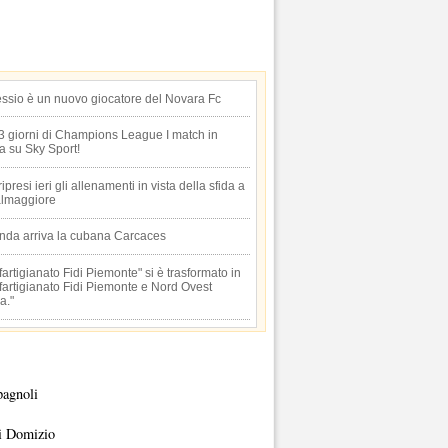
essio è un nuovo giocatore del Novara Fc
 3 giorni di Champions League I match in
ta su Sky Sport!
 ripresi ieri gli allenamenti in vista della sfida a
lmaggiore
anda arriva la cubana Carcaces
artigianato Fidi Piemonte" si è trasformato in
artigianato Fidi Piemonte e Nord Ovest
a."
pagnoli
i Domizio