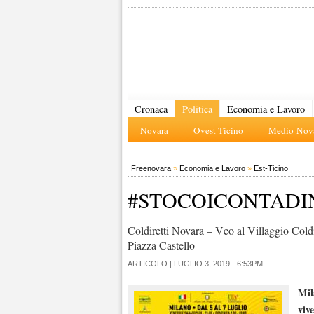
Cronaca
Politica
Economia e Lavoro
Novara
Ovest-Ticino
Medio-Nova
Freenovara
»
Economia e Lavoro
»
Est-Ticino
#STOCOICONTADI
Coldiretti Novara – Vco al Villaggio Coldi
Piazza Castello
ARTICOLO |
LUGLIO 3, 2019 - 6:53PM
Mi
viv