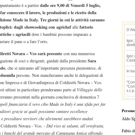
dalle ore 9,00 di Venerdì 5 luglio
,
ppuntamento è a partire
far conoscere il lavoro, le produzioni e le ricette della
dizione Made in Italy. Tre giorni in cui le attività saranno
teplici: dagli
showcooking
con
agrichef
fattorie
alle
D’Al
attiche
agriasili
e
dove i bambini possono imparare a
stare il pane o a fare l’orto.
Igor,
diret
diretti Novara – Vco sarà presente
con una numerosa
Igor,
Sara
gazione di soci e dirigenti, guidati dalla presidente
Casa
udo
, che si uniranno all’importante presenza piemontese, di
In b
duemila
n
persone. Non mancheranno anche le delegazioni di
ne Impresa e di GiovanImpresa di Coldiretti Novara – Vco.
"Conf
"Conf
ti ultimi in particolare prenderanno parte al
Villaggio delle
s.c.p.
erranno presentati nella giornata conclusiva di domenica 7
poli finanziaria il vero cibo Made in Italy è una sfida per far
Persone
enditori grazie ai quali possiamo vantare eccellenze
e presidiare territori che altrimenti sarebbero andati
Aldo S
i Coldiretti Novara - Vco. -
Dal riso ai salumi, all’ortofrutta,
Fabio d
ra i banchi del grande mercato di Campagna Amica offrendo