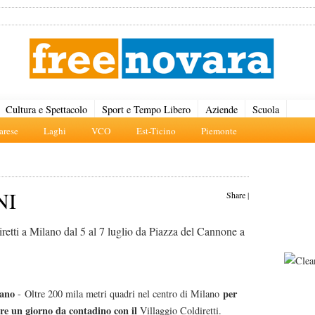
Cultura e Spettacolo
Sport e Tempo Libero
Aziende
Scuola
rese
Laghi
VCO
Est-Ticino
Piemonte
NI
Share
|
retti a Milano dal 5 al 7 luglio da Piazza del Cannone a
lano
per
- Oltre 200 mila metri quadri nel centro di Milano
ere un giorno da contadino con il
Villaggio Coldiretti.