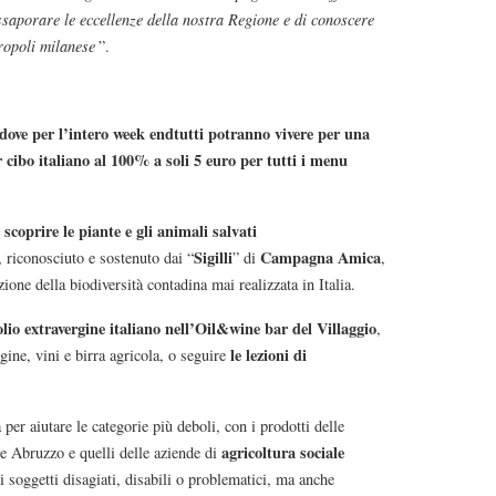
assaporare le eccellenze della nostra Regione e di conoscere
tropoli milanese
”.
dove per l’intero week end
tutti potranno vivere per una
r cibo italiano al 100% a soli 5 euro per tutti i menu
scoprire le piante e gli animali salvati
Sigilli
Campagna Amica
, riconosciuto e sostenuto dai “
” di
,
zione della biodiversità contadina mai realizzata in Italia.
olio extravergine italiano nell’Oil&wine bar del Villaggio
,
le lezioni di
gine, vini e birra agricola, o seguire
per aiutare le categorie più deboli, con i prodotti delle
agricoltura sociale
e Abruzzo e quelli delle aziende di
 soggetti disagiati, disabili o problematici, ma anche