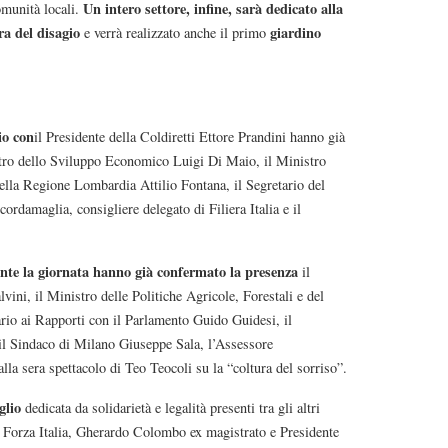
Un intero settore, infine, sarà dedicato alla
omunità locali.
ra del disagio
giardino
e verrà realizzato anche il primo
lio
con
il Presidente della Coldiretti Ettore Prandini hanno già
stro dello Sviluppo Economico Luigi Di Maio, il Ministro
della Regione Lombardia Attilio Fontana, il Segretario del
ordamaglia, consigliere delegato di Filiera Italia e il
rante la giornata hanno già confermato la presenza
il
ini, il Ministro delle Politiche Agricole, Forestali e del
rio ai Rapporti con il Parlamento Guido Guidesi, il
, il Sindaco di Milano Giuseppe Sala, l’Assessore
lla sera spettacolo di Teo Teocoli su la “coltura del sorriso”.
glio
dedicata da solidarietà e legalità presenti tra gli altri
i Forza Italia, Gherardo Colombo ex magistrato e Presidente