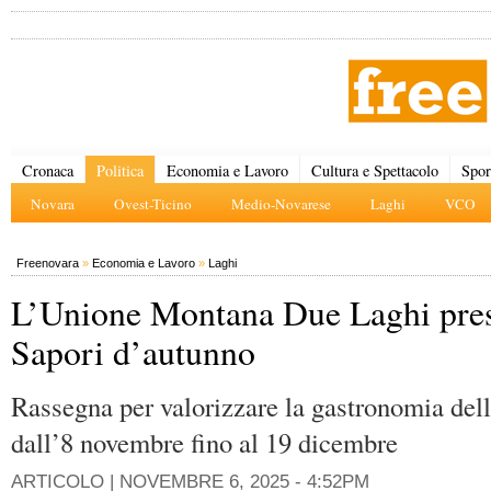
Cronaca
Politica
Economia e Lavoro
Cultura e Spettacolo
Spor
Novara
Ovest-Ticino
Medio-Novarese
Laghi
VCO
Freenovara
»
Economia e Lavoro
»
Laghi
L’Unione Montana Due Laghi pre
Sapori d’autunno
Rassegna per valorizzare la gastronomia del
dall’8 novembre fino al 19 dicembre
ARTICOLO |
NOVEMBRE 6, 2025 - 4:52PM