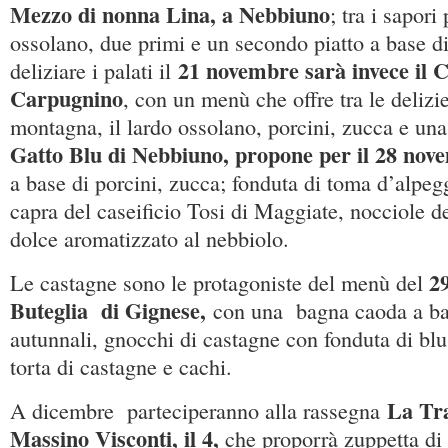
Mezz
o di nonna Lina, a Nebbiuno
; tra i sapori
ossolano, due primi e un secondo piatto a base d
21 novembre sarà invece il C
deliziare i palati il
Carpugnino
, con un menù che offre tra le delizie
montagna, il lardo ossolano, porcini, zucca e una
Gatto Blu di Nebbiuno, propone per il 28 no
a base di porcini, zucca; fonduta di toma d’alpeg
capra del caseificio Tosi di Maggiate, nocciole d
dolce aromatizzato al nebbiolo.
2
Le castagne sono le protagoniste del menù del
Buteglia di Gignese,
con una bagna caoda a base
autunnali, gnocchi di castagne con fonduta di blu
torta di castagne e cachi.
La Trat
A dicembre parteciperanno alla rassegna
Massino Visconti, il 4,
che proporrà zuppetta di 