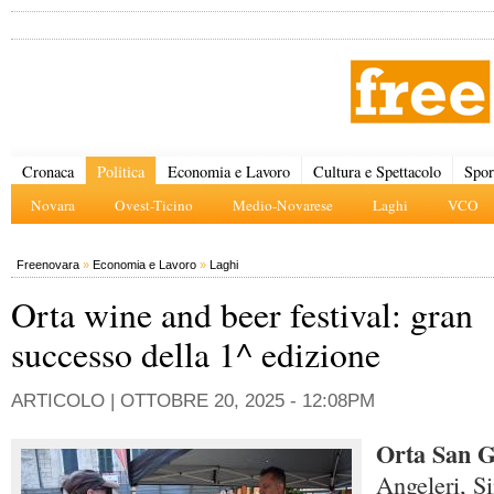
Cronaca
Politica
Economia e Lavoro
Cultura e Spettacolo
Spor
Novara
Ovest-Ticino
Medio-Novarese
Laghi
VCO
Freenovara
»
Economia e Lavoro
»
Laghi
Orta wine and beer festival: gran
successo della 1^ edizione
ARTICOLO |
OTTOBRE 20, 2025 - 12:08PM
Orta San Gi
Angeleri, S