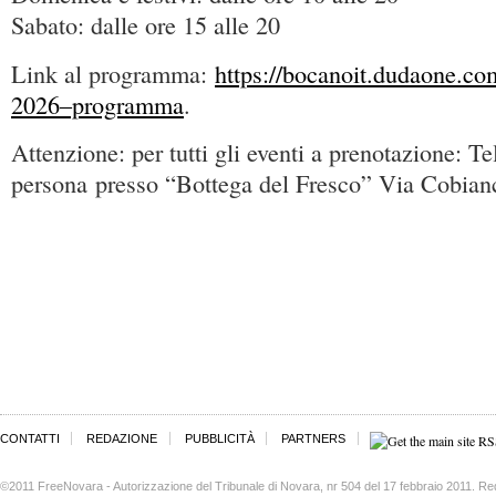
Sabato: dalle ore 15 alle 20
Link al programma:
https://bocanoit.dudaone.c
2026–programma
.
Attenzione: per tutti gli eventi a prenotazione: T
persona presso “Bottega del Fresco” Via Cobian
CONTATTI
REDAZIONE
PUBBLICITÀ
PARTNERS
©2011 FreeNovara - Autorizzazione del Tribunale di Novara, nr 504 del 17 febbraio 2011. Re