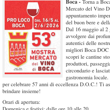
Boca -
Torna a Boc
Mercato del Vino 
appuntamento imperd
del buon bere e dell
Dal 16 maggio al 2 g
avvolgere dai profum
autentici delle nostr
migliori Boca DOC e
scopri le cantine sto
produttori, passeggia
circondario e lasciat
gastronomia locale.
per celebrare 57 anni di eccellenza D.O.C.! Ti a
brindare insieme!
Orari di apertura:
Domenica e festivi: dalle ore 10 alle 20