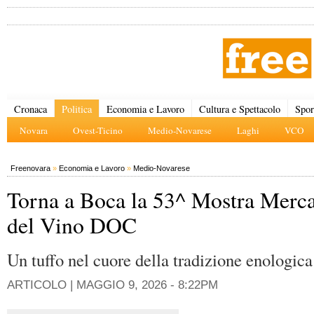
Cronaca
Politica
Economia e Lavoro
Cultura e Spettacolo
Spor
Novara
Ovest-Ticino
Medio-Novarese
Laghi
VCO
Freenovara
»
Economia e Lavoro
»
Medio-Novarese
Torna a Boca la 53^ Mostra Merc
del Vino DOC
Un tuffo nel cuore della tradizione enologic
ARTICOLO |
MAGGIO 9, 2026 - 8:22PM