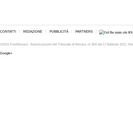
CONTATTI
REDAZIONE
PUBBLICITÀ
PARTNERS
©2011 FreeNovara - Autorizzazione del Tribunale di Novara, nr 504 del 17 febbraio 2011. Re
Google+