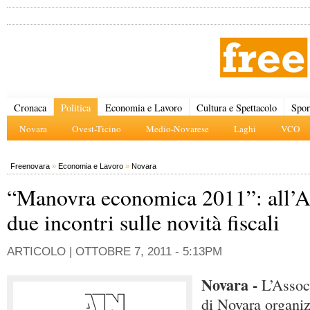
Cronaca
Politica
Economia e Lavoro
Cultura e Spettacolo
Spor
Novara
Ovest-Ticino
Medio-Novarese
Laghi
VCO
Freenovara
»
Economia e Lavoro
»
Novara
“Manovra economica 2011”: all’A
due incontri sulle novità fiscali
ARTICOLO |
OTTOBRE 7, 2011 - 5:13PM
Novara -
L’Associ
di Novara organiz