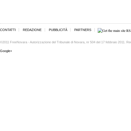
CONTATTI
REDAZIONE
PUBBLICITÀ
PARTNERS
©2011 FreeNovara - Autorizzazione del Tribunale di Novara, nr 504 del 17 febbraio 2011. Re
Google+