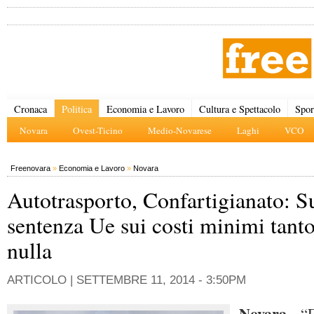
Cronaca
Politica
Economia e Lavoro
Cultura e Spettacolo
Spor
Novara
Ovest-Ticino
Medio-Novarese
Laghi
VCO
Freenovara
»
Economia e Lavoro
»
Novara
Autotrasporto, Confartigianato: S
sentenza Ue sui costi minimi tant
nulla
ARTICOLO |
SETTEMBRE 11, 2014 - 3:50PM
Novara
- “